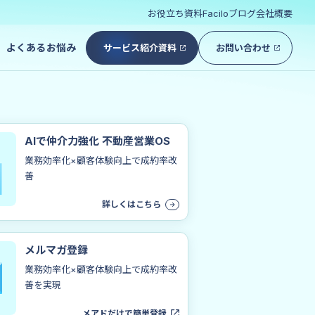
お役立ち資料
Faciloブログ
会社概要
よくあるお悩み
サービス紹介資料
お問い合わせ
AIで仲介力強化 不動産営業OS
業務効率化×顧客体験向上で成約率改
善
詳しくはこちら
メルマガ登録
業務効率化×顧客体験向上で成約率改
善を実現
メアドだけで簡単登録