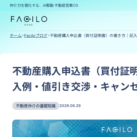
仲介力を強化する、AI駆動 不動産営業OS
ホーム
Faciloブログ
不動産購入申込書（買付証明書）の書き方｜記
売買仲介向け
SERVICE
不動産購入申込書（買付証
物件購入クラウド
入例・値引き交渉・キャン
不動産仲介の基礎知識
2026.06.29