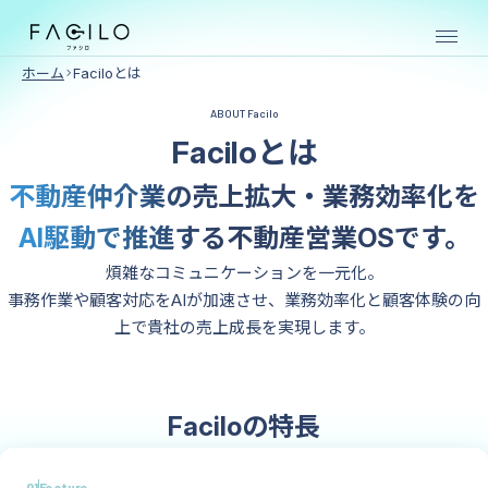
ホーム
Faciloとは
ABOUT Facilo
売買仲介向け
Faciloとは
SERVICE
不動産仲介業の
売上拡大・業務効率化を
AI駆動で推進する
不動産営業OSです。
物件
物件
煩雑なコミュニケーションを一元化。
購入
売却
事務作業や顧客対応をAIが加速させ、業務効率化と顧客体験の向
クラ
クラ
上で貴社の売上成長を実現します。
ウド
ウド
賃貸仲介向け
Faciloの特長
01
Feature