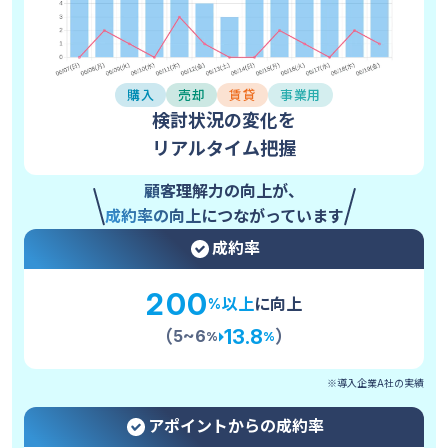
購入
売却
賃貸
事業用
検討状況の変化を
リアルタイム把握
顧客理解力の向上が、
成約率の向上につながっています
成約率
200
以上
に向上
%
13.8
（
）
5~6
%
%
※導入企業A社の実績
アポイントからの成約率