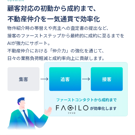
顧客対応の初動から成約まで、
賃貸クラ
ウド
不動産仲介を一気通貫で効率化
法人仲介向け
物件紹介時の帯替えや売主への査定書の提出など、
接客のファーストステップから最終的に成約に至るまでを
AIが強力にサポート。
不動産仲介における「仲介力」の強化を通じて、
日々の業務負荷軽減と成約率向上に貢献します。
事業用ク
ラウド