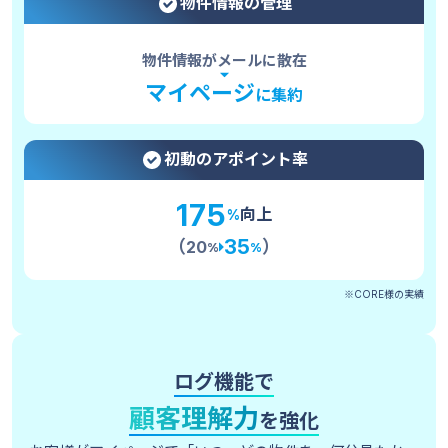
物件情報の管理
物件情報がメールに散在
マイページ
に集約
初動のアポイント率
175
向上
%
35
（
）
20
%
%
※CORE様の実績
ログ機能で
顧客理解力
を強化