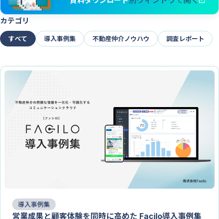
別ウィンドウで開く
資料ダウンロード
賃貸クラ
カテゴリ
ウド
法人仲介向け
すべて
導入事例集
不動産仲介ノウハウ
調査レポート
事業用ク
ラウド
導入事例集
営業成果と顧客体験を同時に高めた Facilo導入事例集