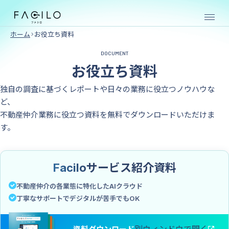
ホーム
お役立ち資料
DOCUMENT
売買仲介向け
お役立ち資料
SERVICE
独自の調査に基づくレポートや日々の業務に役立つノウハウな
ど、
不動産仲介業務に役立つ資料を無料でダウンロードいただけま
す。
物件
物件
購入
売却
クラ
クラ
Facilo
サービス紹介資料
ウド
ウド
賃貸仲介向け
不動産仲介の各業態に特化したAIクラウド
丁寧なサポートでデジタルが苦手でもOK