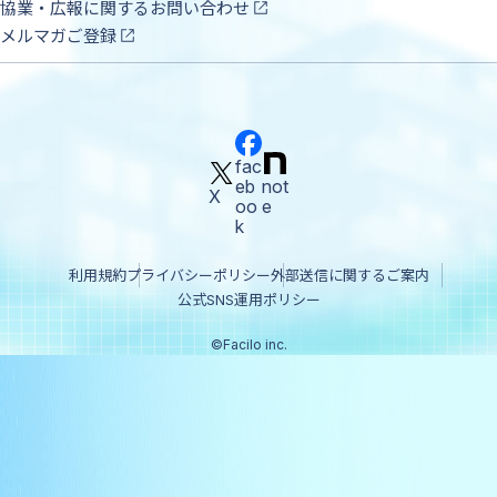
協業・広報に関するお問い合わせ
メルマガご登録
fac
eb
not
X
oo
e
k
利用規約
プライバシーポリシー
外部送信に関するご案内
公式SNS運用ポリシー
©Facilo inc.