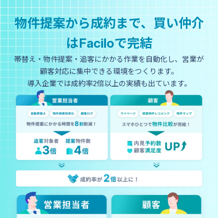
賃貸クラ
物件提案から成約まで、
買い仲介
ウド
法人仲介向け
はFaciloで完結
帯替え・物件提案・追客にかかる作業を
自動化し、営業が
顧客対応に
集中できる環境をつくります。
導入企業では
成約率2倍以上の実績も出ています。
事業用ク
ラウド