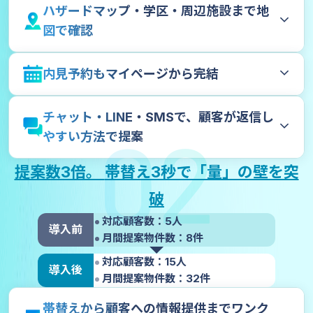
ハザードマップ・学区・周辺施設まで地
図で確認
内見予約もマイページから完結
チャット・LINE・SMSで、顧客が返信し
02
やすい方法で提案
提案数3倍。
帯替え3秒で「量」の壁を突
破
対応顧客数：5人
導入前
月間提案物件数：8件
対応顧客数：15人
導入後
月間提案物件数：32件
帯替えから顧客への情報提供までワンク