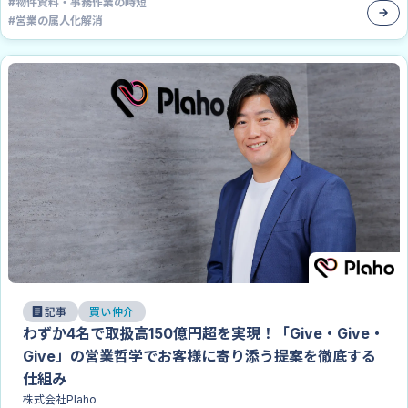
#
物件資料・事務作業の時短
#
営業の属人化解消
記事
買い仲介
わずか4名で取扱高150億円超を実現！「Give・Give・
Give」の営業哲学でお客様に寄り添う提案を徹底する
仕組み
株式会社Plaho