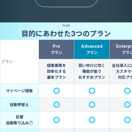
PLAN
目的にあわせた
3
つのプラン
Pro
Advanced
Enterpr
プラン
プラン
プラ
プラン
提案業務を
買い仲介に効く
全社導入に
効率化する
機能が揃う
カスタマ
基本プラン
おすすめプラン
対応プ
マイページ提案
自動帯替え
反響
自動取り込み
?