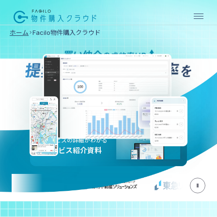
ホーム
Facilo物件購入クラウド
売買仲介向け
SERVICE
提案準備を短縮
マイページ作成
内見予約Web完結
物件
物件
購入
売却
サービスの詳細がわかる
クラ
クラ
サービス紹介資料
ウド
ウド
賃貸仲介向け