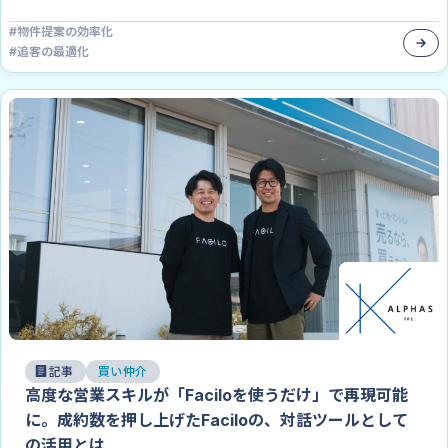
#
物件提案の効率化
#
追客の最適化
記事
買い仲介
高度な営業スキルが「Faciloを使うだけ」で再現可能
に。成約数を押し上げたFaciloの、対話ツールとして
の活用とは