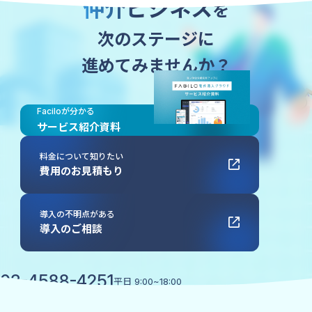
仲介ビジネス
を
次のステージに
進めてみませんか？
Faciloが分かる
サービス紹介資料
料金について知りたい
費用のお見積もり
導入の不明点がある
導入のご相談
03-4588-4251
平日
9:00~18:00
協業・広報に関するお問い合わせ