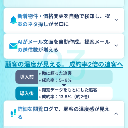
新着物件・価格変更を自動で検知し、提
案のネタ探しがゼロに
03
AIがメール文面を自動作成。提案メール
の送信数が増える
顧客の温度が見える。
成約率2倍の追客へ
勘に頼った追客
導入前
成約率：5~6%
閲覧データをもとにした追客
導入後
成約率：13.8%（約2倍）
詳細な閲覧ログで、顧客の温度感が見え
る