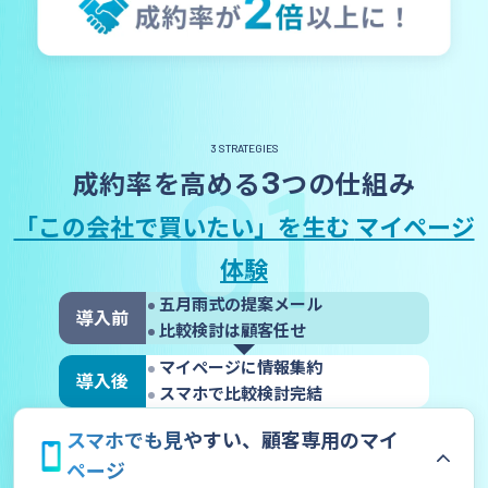
3 STRATEGIES
01
3
成約率を高める
つの仕組み
「この会社で買いたい」を生む
マイページ
体験
五月雨式の提案メール
導入前
比較検討は顧客任せ
マイページに情報集約
導入後
スマホで比較検討完結
スマホでも見やすい、顧客専用のマイ
ページ