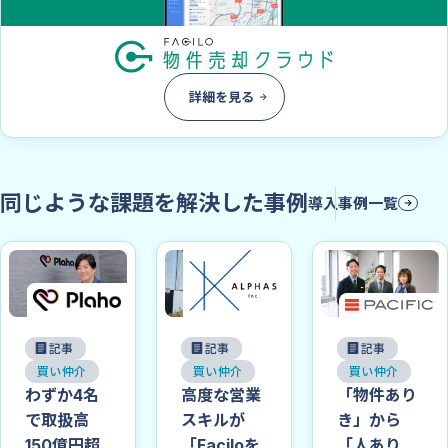
詳細を見る
同じような課題を解決した事例
導入事例一覧
記事
記事
記事
買い仲介
買い仲介
買い仲介
わずか4名
高度な営業
「物件あり
で取扱高
スキルが
き」から
150億円超
「Faciloを
「人あり