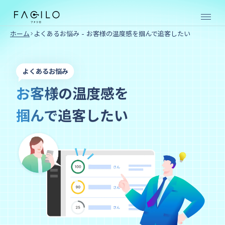
ホーム
よくあるお悩み - お客様の温度感を掴んで追客したい
売買仲介向け
よくあるお悩み
SERVICE
お客様の温度感を
掴んで追客したい
物件
物件
購入
売却
クラ
クラ
ウド
ウド
賃貸仲介向け