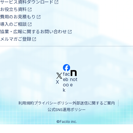
サービス資料ダウンロード
お役立ち資料
費用のお見積もり
導入のご相談
協業・広報に関するお問い合わせ
メルマガご登録
fac
eb
not
X
oo
e
k
利用規約
プライバシーポリシー
外部送信に関するご案内
公式SNS運用ポリシー
©Facilo inc.