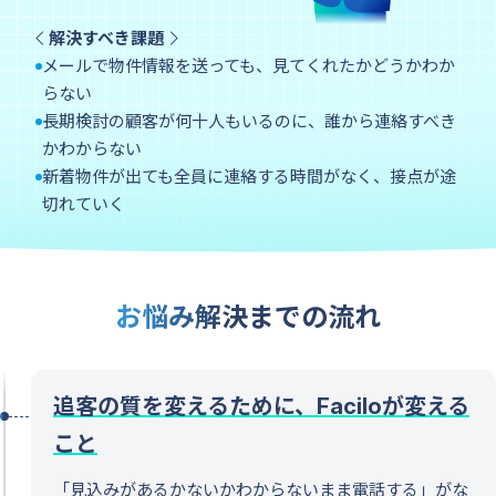
賃貸クラ
解決すべき課題
ウド
メールで物件情報を送っても、見てくれたかどうかわか
法人仲介向け
らない
長期検討の顧客が何十人もいるのに、誰から連絡すべき
かわからない
新着物件が出ても全員に連絡する時間がなく、接点が途
切れていく
事業用ク
ラウド
お悩み解決までの流れ
追客の質を変えるために、Faciloが変える
こと
「見込みがあるかないかわからないまま電話する」がな