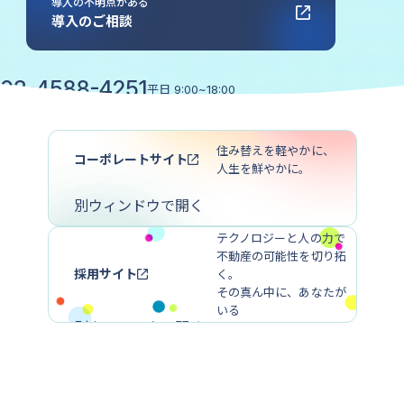
導入の不明点がある
導入のご相談
03-4588-4251
平日
9:00~18:00
協業・広報に関するお問い合わせ
住み替えを軽やかに、
コーポレートサイト
人生を鮮やかに。
別ウィンドウで開く
テクノロジーと人の力で
不動産の可能性を切り拓
採用サイト
く。
その真ん中に、あなたが
いる
別ウィンドウで開く