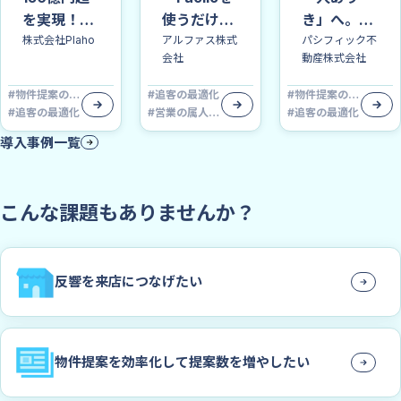
を実現！
使うだけ」
き」へ。追
「Give・
株式会社Plaho
で再現可能
アルファス株式
客の成約数
パシフィック不
会社
動産株式会社
Give・
に。成約数
2倍を生ん
Give」の営
を押し上げ
だ意識改革
#
物件提案の効率化
#
追客の最適化
#
物件提案の効率化
業哲学でお
たFacilo
#
追客の最適化
#
営業の属人化解消
#
追客の最適化
客様に寄り
の、対話
導入事例一覧
添う提案を
ツールとし
徹底する仕
ての活用と
組み
は
こんな課題もありませんか？
反響を来店につなげたい
物件提案を効率化して提案数を増やしたい