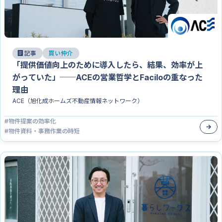
記事
買い仲介
「提供価値向上のために導入したら、結果、効率が上
がっていた」──ACEの営業哲学とFaciloの重なった
理由
ACE（旭化成ホームズ不動産情報ネットワーク）
#
物件提案の効率化
#
物件資料・事務作業の時短