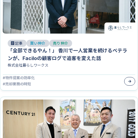
記事
買い仲介
売り仲介
「全部できるやん！」 香川で一人営業を続けるベテラ
ンが、Faciloの顧客ログで追客を変えた話
株式会社暮らしワークス
#
物件提案の効率化
#
売却業務の時短