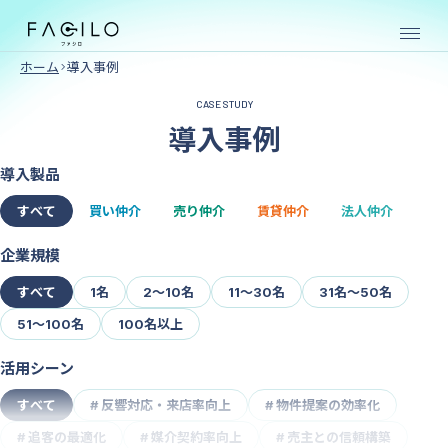
ホーム
導入事例
CASE STUDY
売買仲介向け
導入事例
SERVICE
導入製品
すべて
買い仲介
売り仲介
賃貸仲介
法人仲介
物件
物件
企業規模
購入
売却
すべて
1名
2〜10名
11〜30名
31名〜50名
クラ
クラ
ウド
ウド
51～100名
100名以上
賃貸仲介向け
活用シーン
すべて
#
反響対応・来店率向上
#
物件提案の効率化
#
追客の最適化
#
媒介契約率向上
#
売主との信頼構築