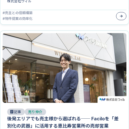
株式会社ウィル
#
売主との信頼構築
#
物件提案の効率化
記事
売り仲介
後発エリアでも売主様から選ばれる── Faciloを「差
別化の武器」に活用する恵比寿営業所の売却営業