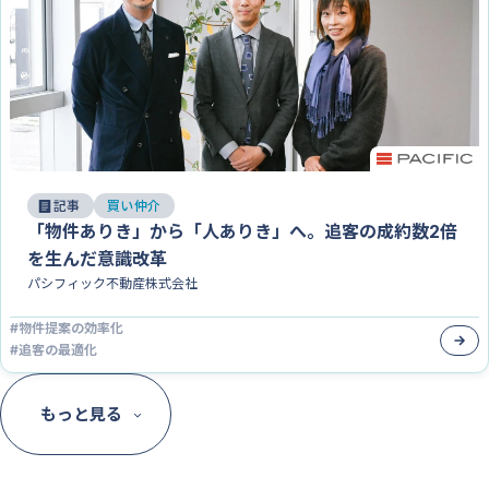
記事
買い仲介
「物件ありき」から「人ありき」へ。追客の成約数2倍
を生んだ意識改革
パシフィック不動産株式会社
#
物件提案の効率化
#
追客の最適化
もっと見る
Faciloの導入で