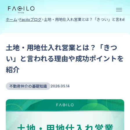
ホーム
Faciloブログ
土地・用地仕入れ営業とは？「きつい」と言われ
売買仲介向け
SERVICE
土地・用地仕入れ営業とは？「きつ
い」と言われる理由や成功ポイントを
紹介
物件
物件
購入
売却
不動産仲介の基礎知識
2026.05.14
クラ
クラ
ウド
ウド
賃貸仲介向け