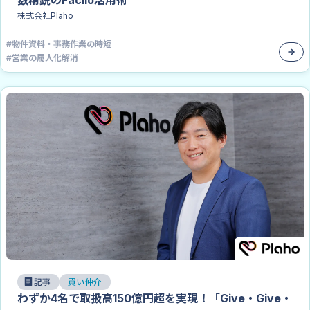
数精鋭のFacilo活用術
株式会社Plaho
#
物件資料・事務作業の時短
#
営業の属人化解消
記事
買い仲介
わずか4名で取扱高150億円超を実現！「Give・Give・