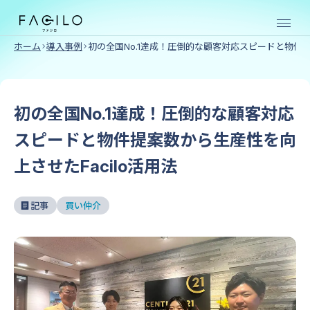
ホーム
導入事例
初の全国No.1達成！圧倒的な顧客対応スピードと物件提
売買仲介向け
SERVICE
初の全国No.1達成！圧倒的な顧客対応
スピードと物件提案数から生産性を向
上させたFacilo活用法
物件
物件
購入
売却
記事
買い仲介
クラ
クラ
ウド
ウド
賃貸仲介向け