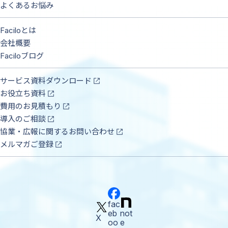
よくあるお悩み
Faciloとは
会社概要
Faciloブログ
サービス資料ダウンロード
お役立ち資料
費用のお見積もり
導入のご相談
協業・広報に関するお問い合わせ
メルマガご登録
fac
eb
not
X
oo
e