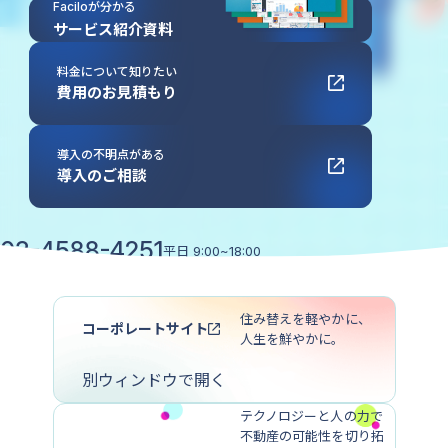
Faciloが分かる
サービス紹介資料
料金について知りたい
費用のお見積もり
導入の不明点がある
導入のご相談
03-4588-4251
平日
9:00~18:00
協業・広報に関するお問い合わせ
住み替えを軽やかに、
コーポレートサイト
人生を鮮やかに。
別ウィンドウで開く
テクノロジーと人の力で
不動産の可能性を切り拓