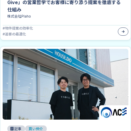
Give」の営業哲学でお客様に寄り添う提案を徹底する
仕組み
株式会社Plaho
#
物件提案の効率化
#
追客の最適化
記事
買い仲介