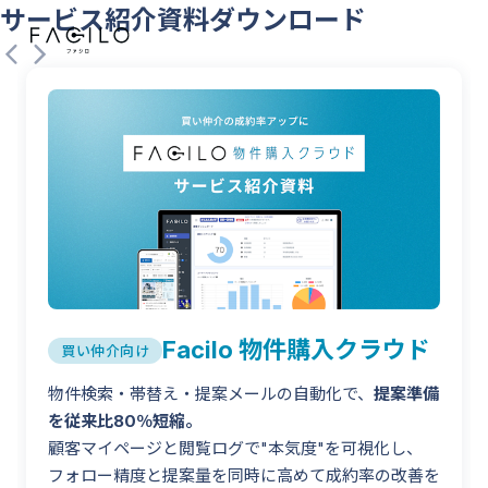
サービス紹介資料ダウンロード
売買仲介向け
SERVICE
物件
物件
購入
売却
クラ
クラ
Facilo 物件購入クラウド
買い仲介向け
ウド
ウド
賃貸仲介向け
物件検索・帯替え・提案メールの自動化で、
提案準備
を従来比80％短縮。
顧客マイページと閲覧ログで"本気度"を可視化し、
フォロー精度と提案量を同時に高めて成約率の改善を